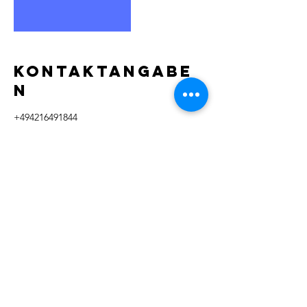
Kontaktangabe
n
+494216491844
info@gruenistleben-bremen.de
Walfischhof, Bremen, Deutschland
Grün ist Leben e.K.
Büroanschrift :
Auf den Heuen 31