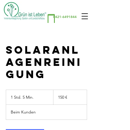
0421-6491844
SOLARANL
AGENREINI
GUNG
150
Euro
1 Std. 5 Min.
1
150 €
S
t
Beim Kunden
d
5
M