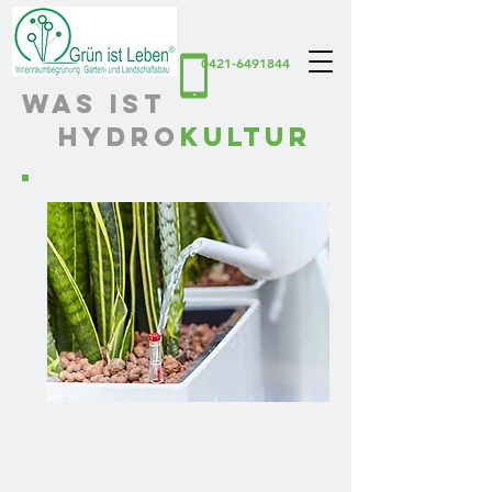
0421-6491844
Was ist
Hydro
kultur